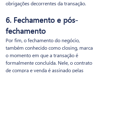
obrigações decorrentes da transação.
6. Fechamento e pós-
fechamento
Por fim, o fechamento do negócio, 
também conhecido como closing, marca 
o momento em que a transação é 
formalmente concluída. Nele, o contrato 
de compra e venda é assinado pelas 
partes envolvidas.
Portanto, esse é o estágio em que todas 
as condições e termos estabelecidos no 
início da negociação são cumpridos. 
Durante o fechamento, diversas outras 
atividades são realizadas para garantir a 
conclusão bem-sucedida da transação.