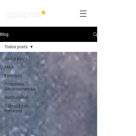
Blog
Todos posts
Todos posts
M&A
Finanças
Incentivos
Governamentais
Institucional
Captação de
Recursos