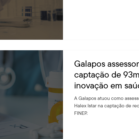
Galapos assessor
captação de 93mi
inovação em saú
Announcement
A Galapos atuou como assesso
Halex Istar na captação de re
FINEP.