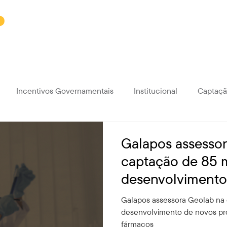
Soluções
Sobre a Galapos
Incentivos Governamentais
Institucional
Captaçã
Galapos assesso
captação de 85 m
desenvolvimento
produtos e inova
Galapos assessora Geolab na 
ANNOUNCEMEN
desenvolvimento de novos pr
fármacos