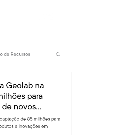
Contato
o de Recursos
ra Geolab na
ilhões para
 de novos
ções | DEAL
captação de 85 milhões para
T
odutos e inovações em