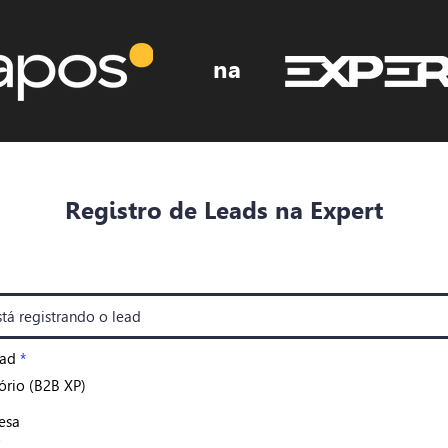
na
Registro de Leads na Expert
ead
*
tório (B2B XP)
esa
o