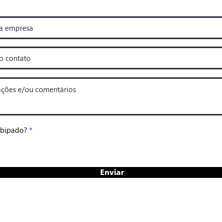
 bipado?
*
Enviar