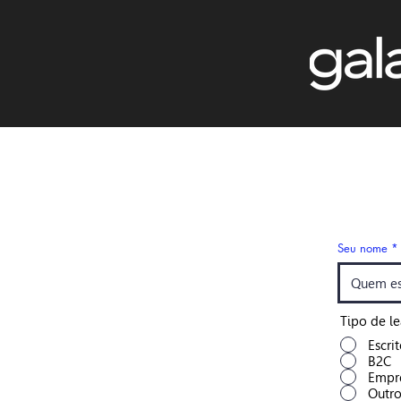
Seu nome
Tipo de l
Escri
B2C
Empr
Outr