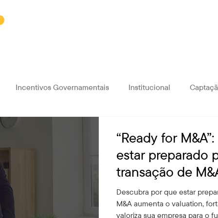
Soluções
Sobre a Galapos
Incentivos Governamentais
Institucional
Captaçã
“Ready for M&A”: 
estar preparado 
transação de M
estar vendendo 
Descubra por que estar prepa
M&A aumenta o valuation, for
valoriza sua empresa para o fu