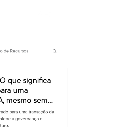
Contato
o de Recursos
O que significa
para uma
&A, mesmo sem
agora
rado para uma transação de
talece a governança e
turo.