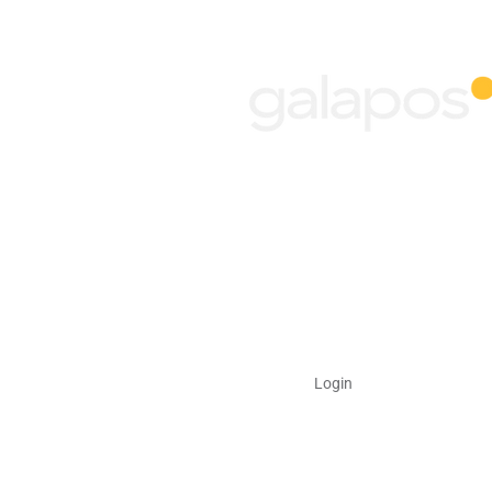
55 51 3312-5200
contato@galapos.com.br
Rua Mostardeiro, 366 - 7º andar.
Moinhos de Vento, Porto Alegre - RS
CEP: 90430-000
Faça o seu login:
Login