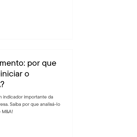
amento: por que
iniciar o
A?
 indicador importante da
sa. Saiba por que analisá-lo
e M&A!