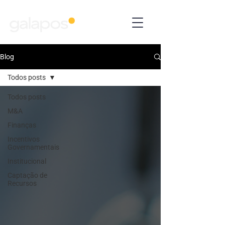
Blog
Todos posts
Todos posts
M&A
Finanças
Incentivos
Governamentais
Institucional
Captação de
Recursos