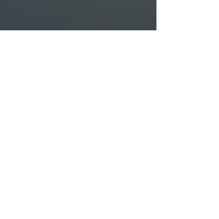
Galapos assessora Halex
Istar em captação de 93mi
para projeto de inovação
em saúde | Deal
Announcement
A Galapos atuou como assessoria técnica
exclusiva da Halex Istar na captação de
recursos incentivados junto à FINEP.