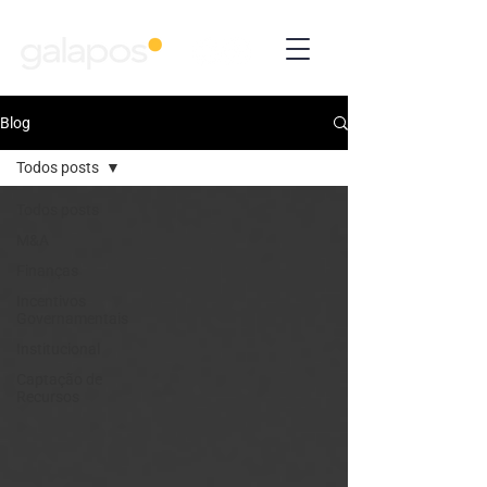
Blog
Todos posts
Todos posts
M&A
Finanças
Incentivos
Governamentais
Institucional
Captação de
Recursos