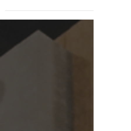
Banking XP, atuou como assessor financeiro
exclusivo da Companhia Paranaense de
Energia (Copel) e da Intertechne na venda de
100% dos seus ativos de geração solar
operantes na modalidade de geração
distribuída para a Thopen Energia, empresa
líder em geração e comercialização de
energia nesta modalidade.