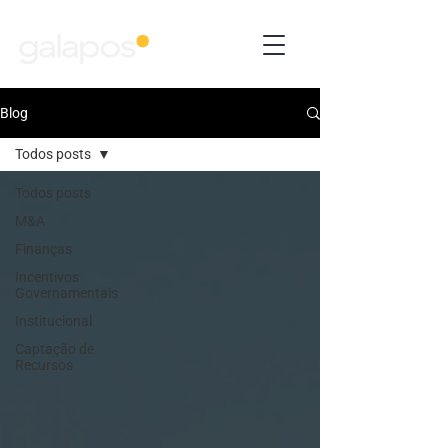
Blog
Todos posts
Todos posts
M&A
Finanças
Incentivos
Governamentais
Institucional
Captação de
Recursos